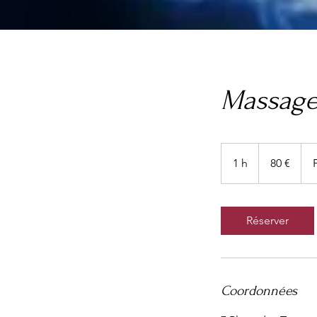
Massage
80
euros
1 h
1
80 €
Réserver
Coordonnées