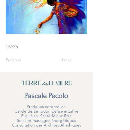
19,99 €
Previous
Next
Pascale Pecolo
Pratiques corporelles
Cercle de tambour Danse intuitive
Eveil à soi-Santé-Mieux Etre
Soins et massages énergétiques
Consultation des Archives Akashiques