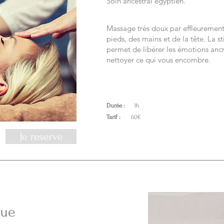
Soin ancestral égyptien.
Massage très doux par effleurement
pieds, des mains et de la tête. La s
permet de libérer les émotions ancr
nettoyer ce qui vous encombre.
Durée :
1h
Tarif :
60€
Je reserve
que