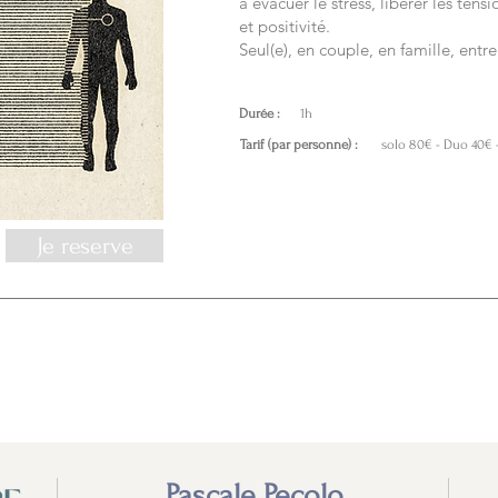
à évacuer le stress, libérer les tens
et positivité.
Seul(e), en couple, en famille, entr
Durée :
1h
Tarif (par personne) :
solo 80€ - Duo 40€ - 
Je reserve
Pascale Pecolo