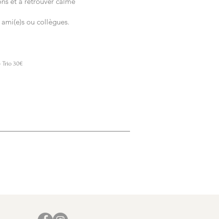
ions et à retrouver calme
e ami(e)s ou collègues.
Trio 30€